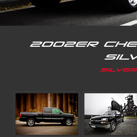
2002er Che
Sil
Silve