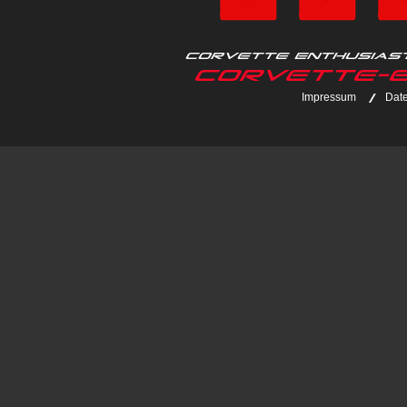
Corvette Enthusiaste
corvette-e
Impressum
Dat
|